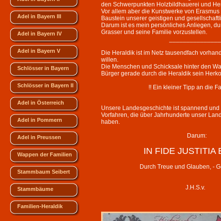
den Schwerpunkten Holzbildhauerei und Hera
Vor allem aber die Kunstwerke von Erasmus Gr
Adel in Bayern III
Baustein unserer geistigen und gesellschaftl
Darum ist es mein persönliches Anliegen, 
Grasser und seine Familie vorzustellen.
Adel in Bayern IV
__________________
Adel in Bayern V
Die Heraldik ist im Netz tausendfach vorhan
willen.
Die Menschen und Schicksale hinter den Wa
Schlösser in Bayern
Bürger gerade durch die Heraldik sein Her
Schlösser in Bayern II
!! Ein kleiner Tipp an die Famili
Adel in Österreich
Unsere Landesgeschichte ist spannend und a
Vorfahren, die über Jahrhunderte unser Land
Adel in Pommern
haben.
Darum:
Adel in Preussen
IN FIDE JUSTITIA
Wappen der Familien
Durch Treue und Glauben, - Gerech
Stammbaum Seibert
J.H.S.v.
Stammbäume
Familien-Heraldik